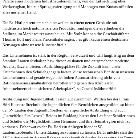
Palette eines modernen Industrieunternehmens, von der Entwicklung über
Werkzeugbau, hin zur Spritzgussfertigung und Montagen von Kunststoffteilen -
alles aus einer Hand.
Die Fa. Hörl präsentiert sich einstweilen in einem neuen Gebäude mit
modernsten hoch automatisierten Produktionsanlagen die es erlauben die
Stellung im Markt weiter auszubauen. Mit Stolz können die Geschäftsführer
Thomas Hörl und Franz Praxenthaler sagen, „ es gibt kaum einen deutschen
Neuwagen ohne unsere Kunststoffteile.“
Das Unternehmen ist stark in der Region verwurzelt und will langfristig an dem
Standort Laufen festhalten bzw. diesen ausbauen und entsprechend moderne
Arbeitsplätze anbieten. „Ausbildungsplätze für die Zukunft kann unser
Unternehmen den Schulabgängern bieten, diese technischen Berufe in unserem
Unternehmen sind gerade wegen der hohen Automatisierung nicht von
Rationalisierungsmaßnahmen betroffen und geben den Azubis und
Arbeitnehmern einen sicheren Arbeitsplatz“, so Geschäftsführer Hörl.
Ausbildung und Jugendfußball passen gut zusammen. Werden bei der Firma
Hörl Kunststofftechnik die Jugendlichen fürs Berufsleben ausgebildet, so bietet
der SV Laufen den Jugendfußballern eine sportliche Ausbildung und auch
„Lerneffekte fürs Leben“. Beides im Einklang bietet den Laufener Schülerinnen
und Schüler die Möglichkeit ihren Heimatort und ihre Heimatregion nicht zu
verlassen. Daher war es der Fa. Hörl ein Anliegen hier der SG
Laufen/Leobendorf Unterstützung zukommen zu lassen. Dafür möchte sich der
SV Laufen auch in diesem Rahmen recht herzlich für das Sponsoring der Firma