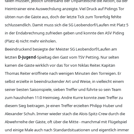
fallen müssen, jedoch unterband der Unparteiische die Aktion, da der
Heimtrainer eine Auswechslung anzeigte. Viel Druck auf Pidings Tor
übten nun die Gäste aus, doch der letzte Tick zum Torerfolg fehlte
schlussendlich. Damit muss sich die SG Leobendorf/Laufen mit Platz 5
in der Endabrechnung zufrieden geben und konnte den ASV Piding
(Platz 4) nicht mehr einholen.
Beeindruckend besiegte der Meister SG Leobendorf/Laufen am
letzten
D-Jugend
-Spieltag den Gast vom TSV Petting. Nur selten
kamen die Gäste wirklich vor das Tor von Niklas Reiter. Kapitän
Thomas Reiter eröffnete nach wenigen Minuten den Torreigen. Er
selbst erzielte in beeindruckender Art und Weise, in vielleicht einem
seiner besten Saisonspiele, sieben Treffer und führte so sein Team
zum haushohen 11:0 Heimsieg. Andre Kurre konnte zwei Treffer zu
diesem Sieg beitragen. Je einen Treffer erzielten Philipp Huber und
Alexander Schuh. Immer wieder stach die Alois-Spitz-Crew durch die
Abwehrreihe der Gäste, oft über die Mitte - manchmal mit Flügelspiel
und einige Male auch nach Standardsituationen und eigentlich immer