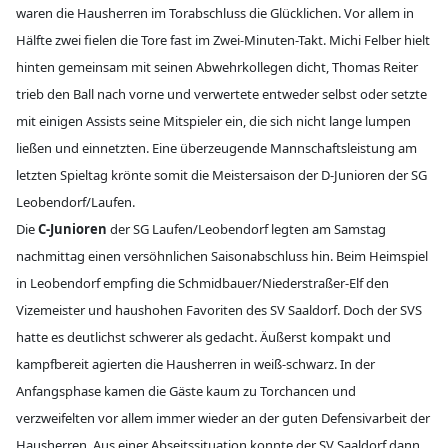
waren die Hausherren im Torabschluss die Glücklichen. Vor allem in
Hälfte zwei fielen die Tore fast im Zwei-Minuten-Takt. Michi Felber hielt
hinten gemeinsam mit seinen Abwehrkollegen dicht, Thomas Reiter
trieb den Ball nach vorne und verwertete entweder selbst oder setzte
mit einigen Assists seine Mitspieler ein, die sich nicht lange lumpen
ließen und einnetzten. Eine überzeugende Mannschaftsleistung am
letzten Spieltag krönte somit die Meistersaison der D-Junioren der SG
Leobendorf/Laufen.
Die
C-Junioren
der SG Laufen/Leobendorf legten am Samstag
nachmittag einen versöhnlichen Saisonabschluss hin. Beim Heimspiel
in Leobendorf empfing die Schmidbauer/Niederstraßer-Elf den
Vizemeister und haushohen Favoriten des SV Saaldorf. Doch der SVS
hatte es deutlichst schwerer als gedacht. Äußerst kompakt und
kampfbereit agierten die Hausherren in weiß-schwarz. In der
Anfangsphase kamen die Gäste kaum zu Torchancen und
verzweifelten vor allem immer wieder an der guten Defensivarbeit der
Hausherren. Aus einer Abseitssituation konnte der SV Saaldorf dann