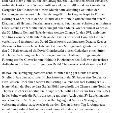
kam nach einer Viertelstunde Schlafwagenfußball auf beiden Seiten zustande,
wobei der Gast vom SCA unverhofft zu viel mehr Ballkontakten kam als der
Gastgeber. Die Chancen in diesem Match hatte allerdings weiterhin der
Hausherr, gegen bedenklich offensiv ungefährliche Gegner. Kapitän Florian
Hollinger war es, der in der 22. Minute das Mittelfeld öffnete und mit einem
Diagonalball Helmuth Putzhammer einsetzte. Putzhammer scheiterte mit seinem
Direktversuch vom Strafraumeck um gut einen Meter. Wieder einmal war es in
der 30. Minute Gerhard Nafe, der eine weitere Chance für den SVL einleitete.
Von links kommend flankte Nafe an den Fünfer, wo zuerst Dominik Lindner
verfehlte und im Anschluss David Cienskowski aus kürzester Distanz Keeper
Alexander Koch anschoss. Jeder am Laufener Sportgelände glaubte schon an
den 0:0 Halbzeitstand als David Cienskowski diesen Gedanken einen Strich
durch die Rechnung machte. Sozusagen mit dem Halbzeitpfiff gelang der
Führungstreffer. Clever konnte Helmuth Putzhammer den Ball von der rechten
Außenbahn ins Zentrum bringen, wo David Cienskowski eiskalt netzte – 1:0.
Im zweiten Durchgang passierte zehn Minuten lang gar nichts auf dem
Spielfeld. Aus dem absoluten Nichts hatte dann der SC Anger eine Torchance
aufzuweisen. Über einen weiten Ball schlug Laufens Michael Hollinger als
letzter Mann darüber, so dass Stefan Plößl unverhofft die Chance hatte Torhüter
Thomas Kalcher zu überlupfen. Knapp strich Plößl´s Lupfer am Tor vorbei (55.).
In der Folge wurde die Partie ein wenig ruppiger. Auch beim SV Laufen musste,
wie schon beim SC Anger im ersten Durchgang mit Andreas Nitzinger,
verletzungsbedingt ausgewechselt werden. Der an diesem Tag für Anger fast
unhaltbare Gerhard Nafe musste stark humpelnd das Feld verlassen. Ein