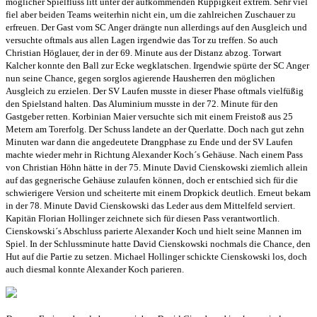
möglicher Spielfluss litt unter der aufkommenden Ruppigkeit extrem. Sehr viel
fiel aber beiden Teams weiterhin nicht ein, um die zahlreichen Zuschauer zu
erfreuen. Der Gast vom SC Anger drängte nun allerdings auf den Ausgleich und
versuchte oftmals aus allen Lagen irgendwie das Tor zu treffen. So auch
Christian Höglauer, der in der 69. Minute aus der Distanz abzog. Torwart
Kalcher konnte den Ball zur Ecke wegklatschen. Irgendwie spürte der SC Anger
nun seine Chance, gegen sorglos agierende Hausherren den möglichen
Ausgleich zu erzielen. Der SV Laufen musste in dieser Phase oftmals vielfüßig
den Spielstand halten. Das Aluminium musste in der 72. Minute für den
Gastgeber retten. Korbinian Maier versuchte sich mit einem Freistoß aus 25
Metern am Torerfolg. Der Schuss landete an der Querlatte. Doch nach gut zehn
Minuten war dann die angedeutete Drangphase zu Ende und der SV Laufen
machte wieder mehr in Richtung Alexander Koch´s Gehäuse. Nach einem Pass
von Christian Höhn hätte in der 75. Minute David Cienskowski ziemlich allein
auf das gegnerische Gehäuse zulaufen können, doch er entschied sich für die
schwierigere Version und scheiterte mit einem Dropkick deutlich. Erneut bekam
in der 78. Minute David Cienskowski das Leder aus dem Mittelfeld serviert.
Kapitän Florian Hollinger zeichnete sich für diesen Pass verantwortlich.
Cienskowski´s Abschluss parierte Alexander Koch und hielt seine Mannen im
Spiel. In der Schlussminute hatte David Cienskowski nochmals die Chance, den
Hut auf die Partie zu setzen. Michael Hollinger schickte Cienskowski los, doch
auch diesmal konnte Alexander Koch parieren.