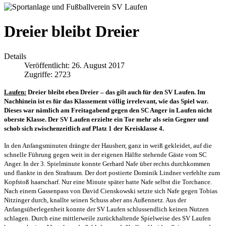
Dreier bleibt Dreier
Details
Veröffentlicht: 26. August 2017
Zugriffe: 2723
Laufen:
Dreier bleibt eben Dreier – das gilt auch für den SV Laufen. Im
Nachhinein ist es für das Klassement völlig irrelevant, wie das Spiel war.
Dieses war nämlich am Freitagabend gegen den SC Anger in Laufen nicht
oberste Klasse. Der SV Laufen erzielte ein Tor mehr als sein Gegner und
schob sich zwischenzeitlich auf Platz 1 der Kreisklasse 4.
In den Anfangsminuten drängte der Hausherr, ganz in weiß gekleidet, auf die
schnelle Führung gegen weit in der eigenen Hälfte stehende Gäste vom SC
Anger. In der 3. Spielminute konnte Gerhard Nafe über rechts durchkommen
und flankte in den Strafraum. Der dort postierte Dominik Lindner verfehlte zum
Kopfstoß haarscharf. Nur eine Minute später hatte Nafe selbst die Torchance.
Nach einem Gassenpass von David Cienskowski setzte sich Nafe gegen Tobias
Nitzinger durch, knallte seinen Schuss aber ans Außennetz. Aus der
Anfangsüberlegenheit konnte der SV Laufen schlussendlich keinen Nutzen
schlagen. Durch eine mittlerweile zurückhaltende Spielweise des SV Laufen